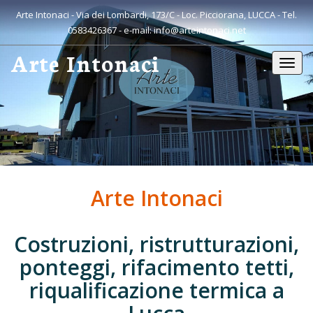
Arte Intonaci - Via dei Lombardi, 173/C - Loc. Picciorana, LUCCA - Tel.
0583426367
- e-mail:
info@arteintonaci.net
Arte Intonaci
Toggl
navig
Arte Intonaci
Costruzioni, ristrutturazioni,
ponteggi, rifacimento tetti,
riqualificazione termica a