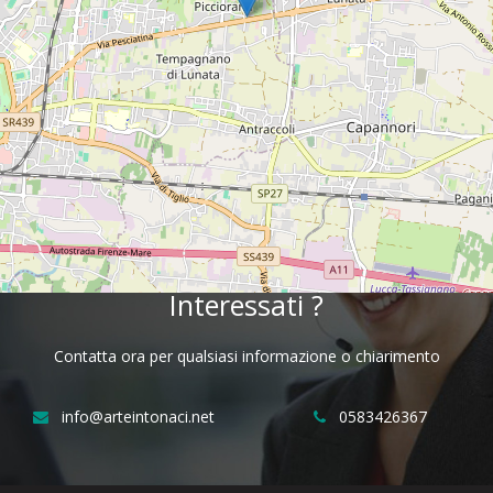
Telefono:
0583426367
Interessati ?
Contatta ora per qualsiasi informazione o chiarimento
info@arteintonaci.net
0583426367